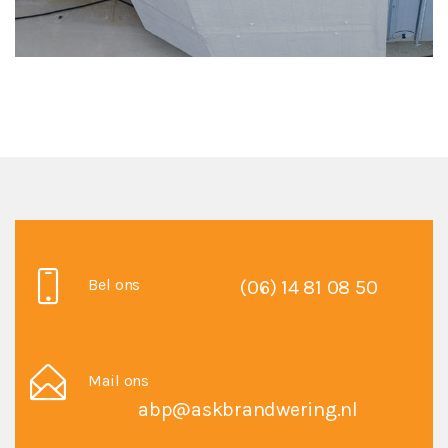
GEEF EEN REACTIE
Bel ons
(06) 14 81 08 50
Je moet
ingelogd zijn op
om een reactie te plaatsen.
Mail ons
abp@askbrandwering.nl