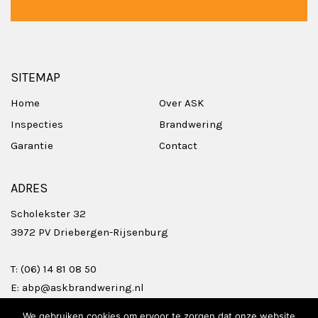
SITEMAP
Home
Over ASK
Inspecties
Brandwering
Garantie
Contact
ADRES
Scholekster 32
3972 PV Driebergen-Rijsenburg
T:
(06) 14 81 08 50
E:
abp@askbrandwering.nl
We gebruiken cookies om ervoor te zorgen dat onze website