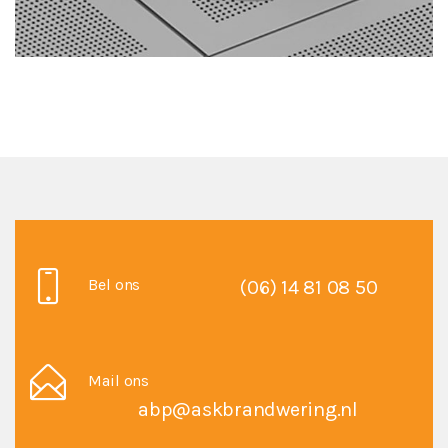
GEEF EEN REACTIE
Bel ons
(06) 14 81 08 50
Je moet
ingelogd zijn op
om een reactie te plaatsen.
Mail ons
abp@askbrandwering.nl