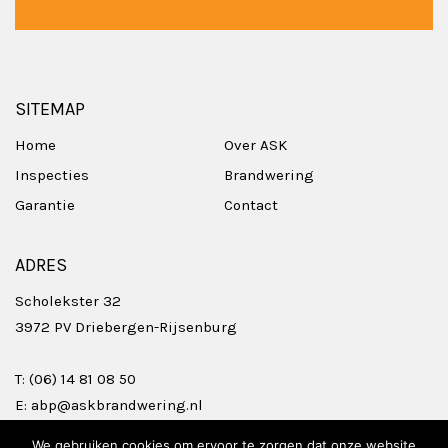
SITEMAP
Home
Over ASK
Inspecties
Brandwering
Garantie
Contact
ADRES
Scholekster 32
3972 PV Driebergen-Rijsenburg
T:
(06) 14 81 08 50
E:
abp@askbrandwering.nl
We gebruiken cookies om ervoor te zorgen dat onze website