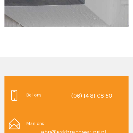
GEEF EEN REACTIE
Bel ons
(06) 14 81 08 50
Je moet
ingelogd zijn op
om een reactie te plaatsen.
Mail ons
abp@askbrandwering.nl